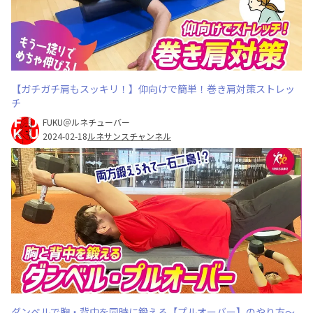
【ガチガチ肩もスッキリ！】仰向けで簡単！巻き肩対策ストレッ
チ
FUKU＠ルネチューバー
2024-02-18
ルネサンスチャンネル
ダンベルで胸・背中を同時に鍛える【プルオーバー】のやり方〜