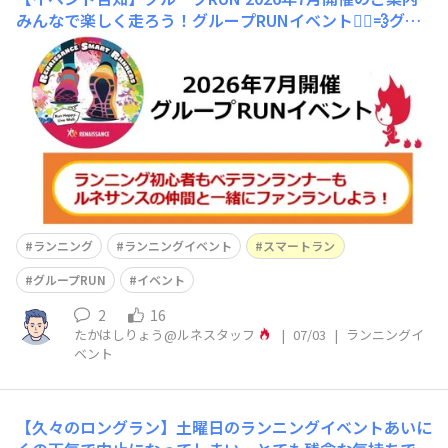
みんなで楽しく走ろう！グループRUNイベント🏃‍♀️💨グル
ープRUNは、それぞれの走力に合わせて無理なく楽しめ
る"ファンラン"イベント🌈美しい景色を眺めたり、仲間と
の会話を楽しみながら走れるので、普段のランニングとは
一味違う心地よさがあります。🌙🎐みんなで一緒に体を動
かして、心も体も爽快にリフレッシ
ランニング
ランニングイベント
スマートラン
グループRUN
イベント
2
16
たかはしりょう@ルネスタッフ
|
07/03
|
ランニングイ
ベント
【久々のロングラン】土曜日のランニングイベントあいに