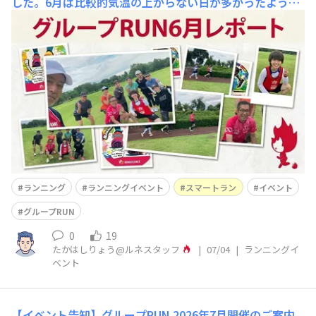
した。6月は比較的気温の上がらない日が多かったようで
すが、梅雨や台風などの影響もあり、快適にアウトドアラ
ンができる日ばかりではなかったと思います。☀️☔️引き続
き、インドアのランニングマシンもうまく活用しながら、
楽しくランニングを継続していきましょう！🏃‍♂️🏃‍♀️✨さ
て、6月の「グル
ランニング
ランニングイベント
スマートラン
イベント
グループRUN
0
19
たかはしりょう@ルネスタッフ
|
07/04
|
ランニングイ
ベント
【イベント告知】グループRUN 2026年7月開催のご案内