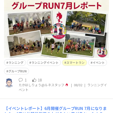
えの日が続いています…🥵早朝や日没後なら少し走りやす
いとはいえ、この時期の本気のアウトドアRUNはなかな
か厳しいですよね💦インドアのランニングマシンも上手に
活用しながら、楽しくランニングを続けていきましょう！
🏃‍♂️🏃‍♀️✨ということ
ランニング
ランニングイベント
スマートラン
イベント
グループRUN
1
18
たかはしりょう@ルネスタッフ
|
08/02
|
ランニングイ
ベント
【イベントレポート】6月開催グループRUN
7月になりま