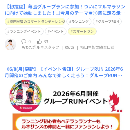
【初投稿】幕張グループランに参加！ついにフルマラソン
に向けて始動しました！□今月のテーマ☀️①楽に走る走り
方を見つける②ランニングを習慣にする□今日のトレーニ
持田早智のスマートランチャレンジ
ランニング
グループRUN
ング🏃🏼‍♀️（ 実施時間、走った距離・時間、場所、ペース
など）グループRUNイベント ～幕張・稲毛シーサイド
ランニングイベント
イベント
スマートラン
ランニングコース～🌊🌞時間：約9
0
33
もちだ＠ルネスタッフ
|
05/23
|
持田早智の練習日誌
《6/8(月)更新》【イベント告知】グループRUN 2026年6
月開催のご案内
みんなで楽しく走ろう！グループRUNイ
ベント🏃‍♀️💨梅雨の晴れ間のRUNで心も体も爽やかに！🌿
✨6月も『グループRUNイベント』を各地で開催します🏃‍♂️
🏃‍♀️💨グループRUNは、それぞれの走力に合わせて無理な
く楽しめる"ファンラン"イベント🌈美しい景色を眺めた
り、仲間との会話を楽しみながら走れ