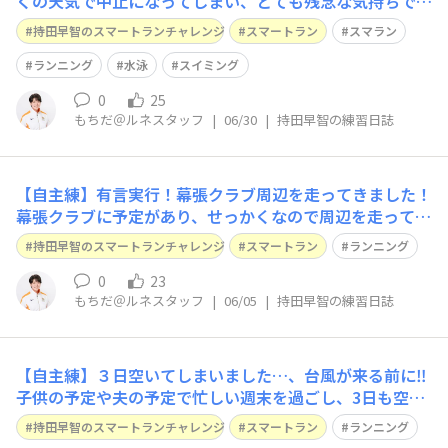
くの天気で中止になってしまい、とても残念な気持ちで
す...隅田川のナイトランとても楽しみにしていたので、い
持田早智のスマートランチャレンジ
スマートラン
スマラン
つかリベンジしたいです(^^)/台風も過ぎ、日曜日にお休
みの日だったこともあって時間を気にせずロングランして
ランニング
水泳
スイミング
きました。平日はどうしても時間を気
0
25
もちだ＠ルネスタッフ
|
06/30
|
持田早智の練習日誌
【自主練】有言実行！幕張クラブ周辺を走ってきました！​
幕張クラブに予定があり、せっかくなので周辺を走ってき
ました！前回の練習日誌で明後日走るぞ！と宣言したおか
持田早智のスマートランチャレンジ
スマートラン
ランニング
げで、走りだすことができました！気温も少し抑えめで走
りやすい気候でした□今日のトレーニング（ 実施時間、
0
23
もちだ＠ルネスタッフ
|
06/05
|
持田早智の練習日誌
走った距離・時間、場所、ペースなど）時
【自主練】３日空いてしまいました…、台風が来る前に‼
子供の予定や夫の予定で忙しい週末を過ごし、3日も空い
てしまいました…暑さも強くなってきて外に出るのが億劫
持田早智のスマートランチャレンジ
スマートラン
ランニング
になってきましたね今日は台風の前ということもあり風も