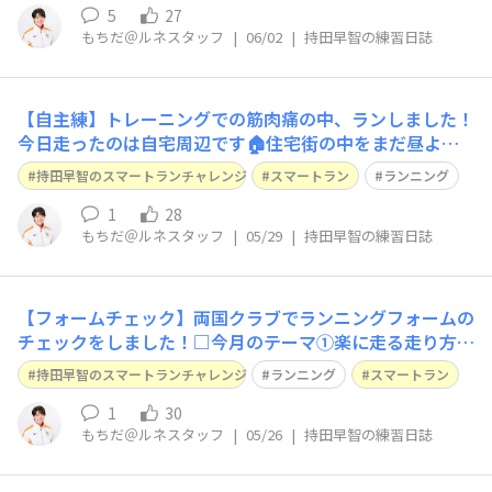
強く、3日ぶりではありますがそんな中走りに行った自分
5
27
もちだ＠ルネスタッフ
|
06/02
|
持田早智の練習日誌
を褒めたいと思います！最近はフルマラソン
【自主練】トレーニングでの筋肉痛の中、ランしました！
今日走ったのは自宅周辺です🏠住宅街の中をまだ昼より
は涼しさの残る中走りました🏃‍♀️りょうさんに教えていた
持田早智のスマートランチャレンジ
スマートラン
ランニング
だいたトレーニングの筋肉痛がありながらのランだったの
で、走りたくない気持ちを少し抱えながら走り出しました
1
28
もちだ＠ルネスタッフ
|
05/29
|
持田早智の練習日誌
💭皆さんは気分が乗らない時ってどうやっ
【フォームチェック】両国クラブでランニングフォームの
チェックをしました！□今月のテーマ①楽に走る走り方を
見つける②ランニングを習慣にする□今日のトレーニング
持田早智のスマートランチャレンジ
ランニング
スマートラン
（ 実施時間、走った距離・時間、場所、ペースなど）ラ
ンニングフォームの確認・改善ルネサンス両国クラブ□今
1
30
もちだ＠ルネスタッフ
|
05/26
|
持田早智の練習日誌
日の気づき 自分が思ったよりす