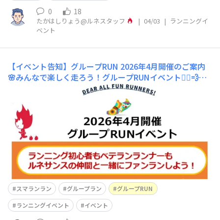
0
18
たかはしりょう@ルネスタッフ
|
04/03
|
ランニングイ
ベント
【イベント告知】グループRUN 2026年4月開催のご案内
🌸みんなで楽しく走ろう！グループRUNイベント🏃‍♀️💨新
緑がまぶしい季節、心も体も軽やかに！🌿✨4月も『グル
ープRUNイベント』を各地で開催します🏃‍♂️🏃‍♀️💨グループ
RUNは、それぞれの走力に合わせて無理なく楽しめる“フ
ァンラン”イベント🌈美しい景色を眺めたり、仲間との会
話を楽しみながら走れ
スマランラン
グループラン
グループRUN
ランニングイベント
イベント