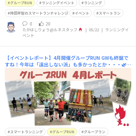
グループRUN
ランニングイベント
ランニング
持田早智のスマートランチャレンジ
イベント
スマートラン
0
20
たかはしりょう@ルネスタッフ
|
05/22
|
ランニングイ
ベント
【イベントレポート】4月開催グループRUN
GWも終盤で
すね！今年は「遠出しない派」も多かったとか・・・🌿✨
地元であれ、旅先であれ、爽やかな新緑の空気を吸いなが
らのファンラン✨🌿最高ですよね！引き続きファンランシ
ーズン真っ最中。タイムやペース、距離を気にせず「気持
ちよく走る」ひと時を楽しんでください。4月の「グルー
プRUN」の様子をお届けし
スマートランニング
グループRUN
グループラン