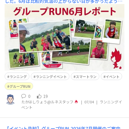
した。6月は比較的気温の上がらない日が多かったようで
すが、梅雨や台風などの影響もあり、快適にアウトドアラ
ンができる日ばかりではなかったと思います。☀️☔️引き続
き、インドアのランニングマシンもうまく活用しながら、
楽しくランニングを継続していきましょう！🏃‍♂️🏃‍♀️✨さ
て、6月の「グル
ランニング
ランニングイベント
スマートラン
イベント
グループRUN
0
19
たかはしりょう@ルネスタッフ
|
07/04
|
ランニングイ
ベント
【イベント告知】グループRUN 2026年7月開催のご案内