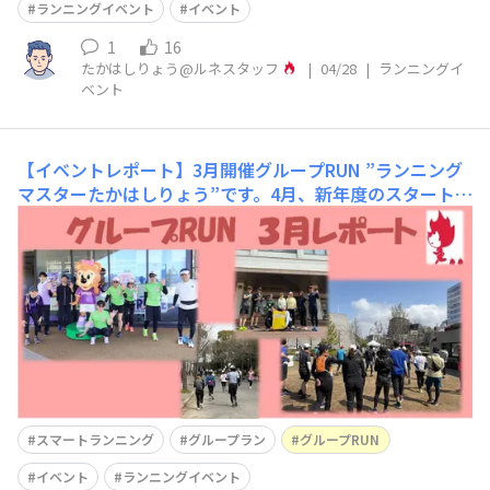
ランニングイベント
イベント
1
16
たかはしりょう@ルネスタッフ
|
04/28
|
ランニングイ
ベント
【イベントレポート】3月開催グループRUN
”ランニング
マスターたかはしりょう”です。​4月、新年度のスタートと
ともに、一歩踏み出したくなる季節がやってきました。桜
も咲き、走ることで季節の変化を全身で感じられる日も増
えてきました。皆さん、今も気持ちよくファンランできて
いますか？これから夏にかけては暑さも厳しくなってきま
す。気候が安定している“
スマートランニング
グループラン
グループRUN
イベント
ランニングイベント