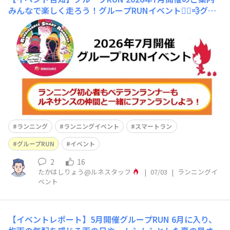
みんなで楽しく走ろう！グループRUNイベント🏃‍♀️💨グル
ープRUNは、それぞれの走力に合わせて無理なく楽しめ
る"ファンラン"イベント🌈美しい景色を眺めたり、仲間と
の会話を楽しみながら走れるので、普段のランニングとは
一味違う心地よさがあります。🌙🎐みんなで一緒に体を動
かして、心も体も爽快にリフレッシ
ランニング
ランニングイベント
スマートラン
グループRUN
イベント
2
16
たかはしりょう@ルネスタッフ
|
07/03
|
ランニングイ
ベント
【イベントレポート】5月開催グループRUN
6月に入り、