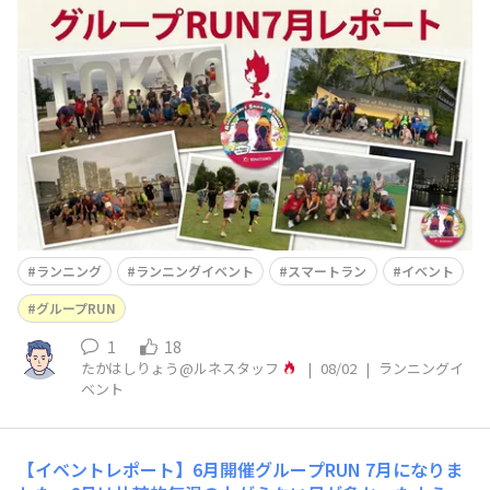
えの日が続いています…🥵早朝や日没後なら少し走りやす
いとはいえ、この時期の本気のアウトドアRUNはなかな
か厳しいですよね💦インドアのランニングマシンも上手に
活用しながら、楽しくランニングを続けていきましょう！
🏃‍♂️🏃‍♀️✨ということ
ランニング
ランニングイベント
スマートラン
イベント
グループRUN
1
18
たかはしりょう@ルネスタッフ
|
08/02
|
ランニングイ
ベント
【イベントレポート】6月開催グループRUN
7月になりま