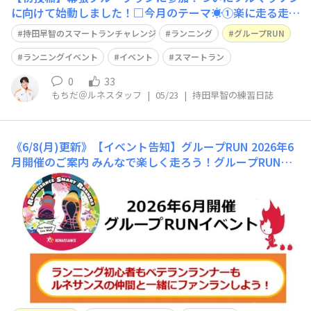
に向けて始動しました！□今月のテーマ☀️①楽に走る走り
方を見つける②ランニングを習慣にする□今日のトレーニ
持田早智のスマートランチャレンジ
ランニング
グループRUN
ング🏃🏼‍♀️（ 実施時間、走った距離・時間、場所、ペース
など）グループRUNイベント ～幕張・稲毛シーサイド
ランニングイベント
イベント
スマートラン
ランニングコース～🌊🌞時間：約9
0
33
もちだ＠ルネスタッフ
|
05/23
|
持田早智の練習日誌
《6/8(月)更新》【イベント告知】グループRUN 2026年6
月開催のご案内
みんなで楽しく走ろう！グループRUNイ
ベント🏃‍♀️💨梅雨の晴れ間のRUNで心も体も爽やかに！🌿
✨6月も『グループRUNイベント』を各地で開催します🏃‍♂️
🏃‍♀️💨グループRUNは、それぞれの走力に合わせて無理な
く楽しめる"ファンラン"イベント🌈美しい景色を眺めた
り、仲間との会話を楽しみながら走れ