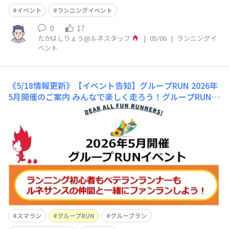
イベント
ランニングイベント
0
17
たかはしりょう@ルネスタッフ
|
05/06
|
ランニングイ
ベント
《5/18情報更新》【イベント告知】グループRUN 2026年
5月開催のご案内
みんなで楽しく走ろう！グループRUNイ
ベント🏃‍♀️💨新緑がまぶしい季節、心も体も軽やかに！🌿
✨5月も『グループRUNイベント』を各地で開催します🏃‍♂️
🏃‍♀️💨​グループRUNは、それぞれの走力に合わせて無理な
く楽しめる"ファンラン"イベント🌈美しい景色を眺めた
り、仲間との会話を楽しみながら走れ
スマラン
グループRUN
グループラン