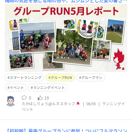
梅雨の気配を感じる雨の日や、ムシムシとした夏の暑さを
感じる日が増えてきましたね。☀️☔️🏃‍♂️✨ これからの時期
は、インドアのランニングマシンをうまく活用してランニ
ングを継続しつつ、コンディションの良い日には外でのフ
ァンランを楽しんで下さい。5月の「グループRUN」の様
子をお
スマートランニング
グループRUN
グループラン
イベント
ランニングイベント
0
19
たかはしりょう@ルネスタッフ
|
06/05
|
ランニングイ
ベント
【初投稿】幕張グループランに参加！ついにフルマラソン