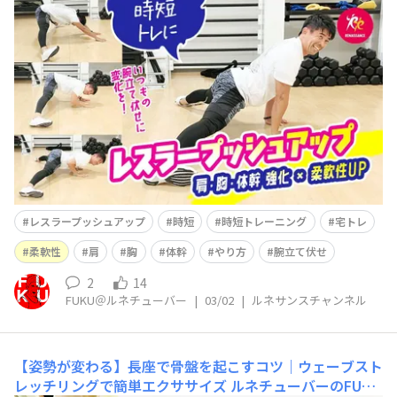
ンス公式YouTube「ルネサンスチャンネル」を更新しま
した(^^)/ 今回は 【時短トレ】1種目で筋力・柔
軟性UP！レスラープッシュアップのやり方 という内容
です(^^) &nbs
レスラープッシュアップ
時短
時短トレーニング
宅トレ
柔軟性
肩
胸
体幹
やり方
腕立て伏せ
2
14
FUKU＠ルネチューバー
|
03/02
|
ルネサンスチャンネル
【姿勢が変わる】長座で骨盤を起こすコツ｜ウェーブスト
レッチリングで簡単エクササイズ
ルネチューバーのFUKU