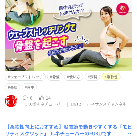
です！ ルネサンス公式YouTube「ルネサンスチャン
ネル」を更新しました(^^)/ 今回は 【姿勢が変わ
る】長座で骨盤を起こすコツ｜ウェーブストレッチリング
で簡単エクササイズ &
ウェーブストレッチ
骨盤
使い方
姿勢
柔軟性
長座
背中
0
14
FUKU＠ルネチューバー
|
10/12
|
ルネサンスチャンネル
【柔軟性向上におすすめ】股関節を動きやすくする「モビ
リティスクワット」
ルネチューバーのFUKUです！ ル