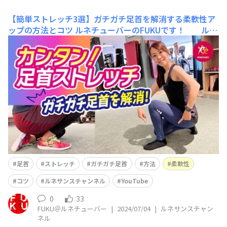
【簡単ストレッチ3選】ガチガチ足首を解消する柔軟性ア
ップの方法とコツ
ルネチューバーのFUKUです！ ルネ
サンス公式YouTube「ルネサンスチャンネル」を更新し
ました(^^)/ 今回は 【簡単ストレッチ3選】ガチガ
チ足首を解消する柔軟性アップの方法とコツ という内
容です。 ただ伸ばすだけではなく、更にヒト手間でこの
ホグレ方(≧▽≦) 運動パフォーマンスや日常
足首
ストレッチ
ガチガチ足首
方法
柔軟性
コツ
ルネサンスチャンネル
YouTube
0
33
FUKU＠ルネチューバー
|
2024/07/04
|
ルネサンスチャン
ネル