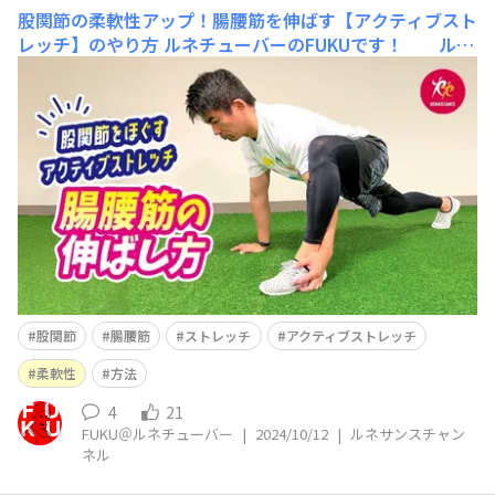
股関節の柔軟性アップ！腸腰筋を伸ばす【アクティブスト
レッチ】のやり方
ルネチューバーのFUKUです！ ルネ
サンス公式YouTube「ルネサンスチャンネル」を更新し
ました(^^)/ 今回は股関節の柔軟性アップ！腸腰筋を
伸ばす【アクティブストレッチ】のやり方 という内容
です。 これはめちゃくちゃ気持ちがよいストレッチ(≧▽
≦) &nb
股関節
腸腰筋
ストレッチ
アクティブストレッチ
柔軟性
方法
4
21
FUKU＠ルネチューバー
|
2024/10/12
|
ルネサンスチャン
ネル