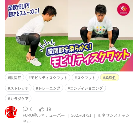
ネサンス公式YouTube「ルネサンスチャンネル」を更新
しました(^^)/ 今回は 【柔軟性向上におすすめ】
股関節を動きやすくする「モビリティスクワット」
という内容です。 これは股関節が固い
股関節
モビリティスクワット
スクワット
柔軟性
ストレッチ
トレーニング
コンディショニング
カラダケア
0
19
FUKU＠ルネチューバー
|
2025/01/21
|
ルネサンスチャン
ネル