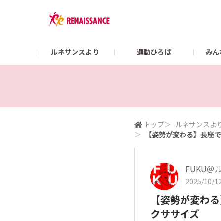
ルネサンスより
運動ひろば
みん
Colorsガイド
【2/22まで】👜 What’s in my RENA BAG？
スポーツクラブ ルネサ
オンラインショップ
トップ
＞
ルネサンスよ
＞
【姿勢が変わる】長座で
FUKU＠
2025/10/12
【姿勢が変わる
クササイズ