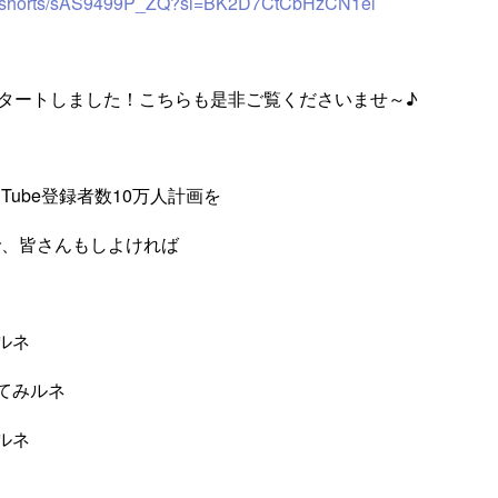
om/shorts/sAS9499P_ZQ?si=BK2D7CtCbHzCN1ei
タートしました！こちらも是非ご覧くださいませ～♪
uTube登録者数10万人計画を
で、皆さんもしよければ
ルネ
てみルネ
ルネ