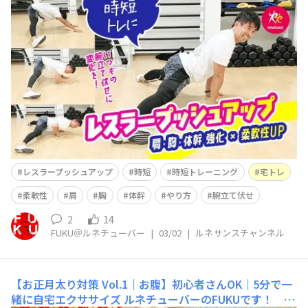
ンス公式YouTube「ルネサンスチャンネル」を更新しま
した(^^)/ 今回は 【時短トレ】1種目で筋力・柔
軟性UP！レスラープッシュアップのやり方 という内容
です(^^) &nbs
レスラープッシュアップ
時短
時短トレーニング
宅トレ
柔軟性
肩
胸
体幹
やり方
腕立て伏せ
2
14
FUKU＠ルネチューバー
|
03/02
|
ルネサンスチャンネル
【お正月太り対策 Vol.1｜お腹】初心者さんOK｜5分で一
緒に自宅エクササイズ
ルネチューバーのFUKUです！