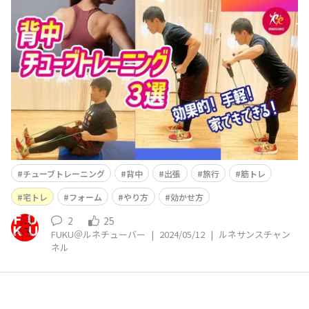
公式YouTube「ルネサンスチャンネル」を更新しました
(^^)/ 今回は 【手軽にフィットネス】チューブで
背中トレーニング！おすすめ3選 という内容です。
インスタライブでご要望いただいた出張や旅行先でもで
きるチューブエクササイズ３選で
チューブトレーニング
背中
出張
旅行
筋トレ
宅トレ
フォーム
やり方
効かせ方
2
25
FUKU＠ルネチューバー
|
2024/05/12
|
ルネサンスチャン
ネル