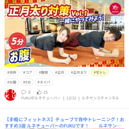
ルネサンス公式YouTube「ルネサンスチャンネル」を更
新しました(^^)/ 今回は 【お正月太り対策 Vol.1
｜お腹】初心者さんOK｜5分で一緒に自宅エクササイ
ズ という内容です(^^)
体幹
コア
腹筋
正月
正月太り
宅トレ
お腹
5分
タイパ
0
15
FUKU＠ルネチューバー
|
12/22
|
ルネサンスチャンネル
【手軽にフィットネス】チューブで背中トレーニング！お
すすめ3選
ルネチューバーのFUKUです！ ルネサンス