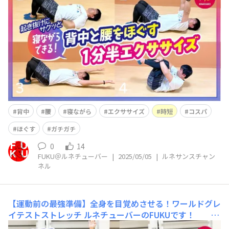
らできる！1分半エクササイズ✨ という内容です(^
^)
背中
腰
寝ながら
エクササイズ
時短
コスパ
ほぐす
ガチガチ
0
14
FUKU＠ルネチューバー
|
2025/05/05
|
ルネサンスチャン
ネル
【運動前の最強準備】全身を目覚めさせる！ワールドグレ
イテストストレッチ
ルネチューバーのFUKUです！ ル
ネサンス公式YouTube「ルネサンスチャンネル」を更新