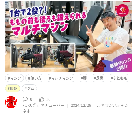
す！ ルネサンス公式YouTube「ルネサンスチャンネ
ル」を更新しました(^^)/ 今回は 【ジムトレ】1台
で2役？！時短を叶えるマルチマシンで太ももの表と裏を
鍛えよう！ という内容です。 &n
マシン
使い方
マルチマシン
脚
足裏
ふともも
時短
ジム
0
16
FUKU＠ルネチューバー
|
2024/12/26
|
ルネサンスチャン
ネル