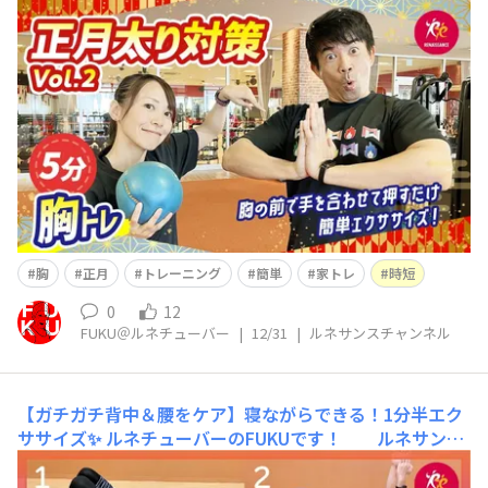
ンス公式YouTube「ルネサンスチャンネル」を更新しま
した(^^)/ 今回は 【お正月太り対策 Vol.2｜胸】
押して動かすだけ｜簡単5分エクササイズ という内容で
す(^^) &n
胸
正月
トレーニング
簡単
家トレ
時短
0
12
FUKU＠ルネチューバー
|
12/31
|
ルネサンスチャンネル
【ガチガチ背中＆腰をケア】寝ながらできる！1分半エク
ササイズ✨
ルネチューバーのFUKUです！ ルネサンス
公式YouTube「ルネサンスチャンネル」を更新しました
(^^)/ 今回は 【ガチガチ背中＆腰をケア】寝なが