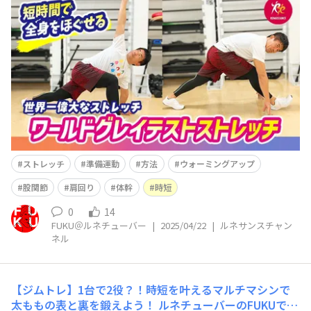
しました(^^)/ 今回は 【運動前の最強準備】全身
を目覚めさせる！ワールドグレイテストストレッチ
という内容です(^^) そ
ストレッチ
準備運動
方法
ウォーミングアップ
股関節
肩回り
体幹
時短
0
14
FUKU＠ルネチューバー
|
2025/04/22
|
ルネサンスチャン
ネル
【ジムトレ】1台で2役？！時短を叶えるマルチマシンで
太ももの表と裏を鍛えよう！
ルネチューバーのFUKUで