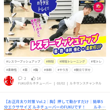
ンス公式YouTube「ルネサンスチャンネル」を更新しま
した(^^)/ 今回は 【時短トレ】1種目で筋力・柔
軟性UP！レスラープッシュアップのやり方 という内容
です(^^) &nbs
レスラープッシュアップ
時短
時短トレーニング
宅トレ
柔軟性
肩
胸
体幹
やり方
腕立て伏せ
2
14
FUKU＠ルネチューバー
|
03/02
|
ルネサンスチャンネル
【お正月太り対策 Vol.2｜胸】押して動かすだけ｜簡単5
分エクササイズ
ルネチューバーのFUKUです！ ルネサ