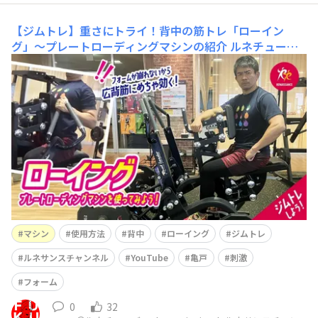
【ジムトレ】重さにトライ！背中の筋トレ「ローイン
グ」〜プレートローディングマシンの紹介
ルネチューバ
ーのFUKUです！ ルネサンス公式YouTube「ルネサン
スチャンネル」を更新しました(^^)/ 今回は 【ジ
ムトレ】重さにトライ！背中の筋トレ「ローイング」〜プ
レートローディングマシンの紹介 という内容です。
いや～、このマシンは本当にテンション上がりました
ね！
マシン
使用方法
背中
ローイング
ジムトレ
ルネサンスチャンネル
YouTube
亀戸
刺激
フォーム
0
32