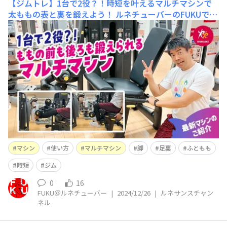
【ジムトレ】1台で2役？！時短を叶えるマルチマシンで
太ももの表と裏を鍛えよう！
ルネチューバーのFUKUで
す！ ルネサンス公式YouTube「ルネサンスチャンネ
ル」を更新しました(^^)/ 今回は 【ジムトレ】1台
で2役？！時短を叶えるマルチマシンで太ももの表と裏を
鍛えよう！ という内容です。 &n
マシン
使い方
マルチマシン
脚
足裏
ふともも
時短
ジム
0
16
FUKU＠ルネチューバー
|
2024/12/26
|
ルネサンスチャン
ネル