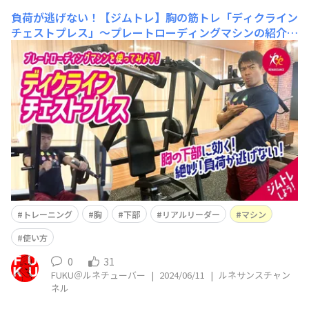
負荷が逃げない！【ジムトレ】胸の筋トレ「ディクライン
チェストプレス」〜プレートローディングマシンの紹介
ルネチューバーのFUKUです！ ルネサンス公式YouTu
be「ルネサンスチャンネル」を更新しました(^^)/ 今
回は 負荷が逃げない！【ジムトレ】胸の筋トレ「ディ
クラインチェストプレス」〜プレートローディングマシン
の紹介 という内容です。 胸の下部をターゲット
にするプレートロー
トレーニング
胸
下部
リアルリーダー
マシン
使い方
0
31
FUKU＠ルネチューバー
|
2024/06/11
|
ルネサンスチャン
ネル