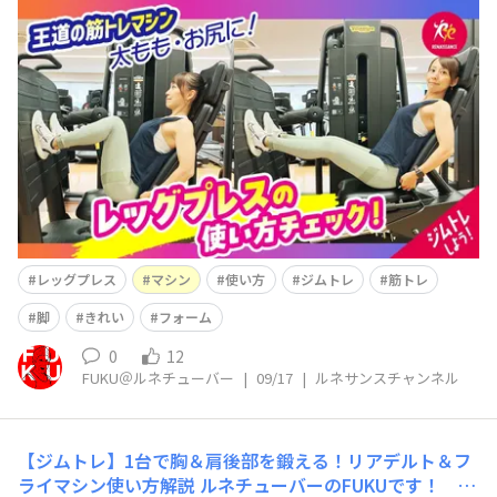
ルネサンス公式YouTube「ルネサンスチャンネル」
を更新しました(^^)/ 今回は 【ジムトレ】太もも
＆お尻に効かせる！王道マシン「レッグプレス」の正しい
使い方 という内容です(^^)
レッグプレス
マシン
使い方
ジムトレ
筋トレ
脚
きれい
フォーム
0
12
FUKU＠ルネチューバー
|
09/17
|
ルネサンスチャンネル
【ジムトレ】1台で胸＆肩後部を鍛える！リアデルト＆フ
ライマシン使い方解説
ルネチューバーのFUKUです！