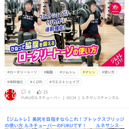
ネサンス公式YouTube「ルネサンスチャンネル」を更新
しました(^^)/ 今回は 【ジムトレ】わき腹引き締めに！進
化した「ロータリートーソ」基本の使い方💪 という内容
です(^^) もしよかったら是非コメント欄に感想等いただ
けると嬉しいです(^^)/ そして！
ロータリートーソ
脇腹
ジムトレ
マシン
使い方
体幹強化
くびれ
ウエストシェイプ
0
15
FUKU＠ルネチューバー
|
03/24
|
ルネサンスチャンネル
【ジムトレ】美尻を目指すならこれ！ブトックスブリッジ
の使い方
ルネチューバーのFUKUです！ ルネサンス公