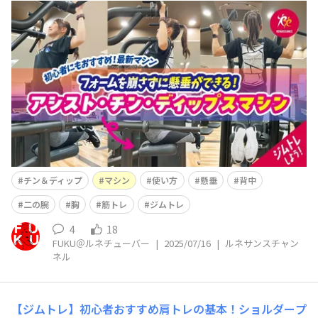
ネチューバーのFUKUです！ ルネサンス公式YouTube
「ルネサンスチャンネル」を更新しました(^^)/ 今回
は 【ジムトレ】懸垂が苦手でもOK！フォームを崩さ
ず背中を鍛えるアシスト・チン・ディップスマシンの使い
方 という内容です(^^)
チン＆ディップ
マシン
使い方
懸垂
背中
二の腕
胸
筋トレ
ジムトレ
4
18
FUKU＠ルネチューバー
|
2025/07/16
|
ルネサンスチャン
ネル
【ジムトレ】初心者おすすめ肩トレの基本！ショルダープ