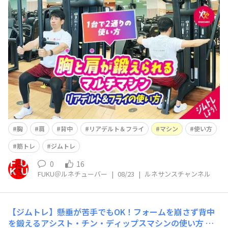
ルネサンス公式YouTube「ルネサンスチャンネル」を更
新しました(^^)/ 今回は 【ジムトレ】1台で胸＆
肩後部を鍛える！リアデルト＆フライマシン使い方解説
という内容です(^^) &
胸
肩
背中
リアデルト＆フライ
マシン
使い方
筋トレ
ジムトレ
0
16
FUKU＠ルネチューバー
|
08/23
|
ルネサンスチャンネル
【ジムトレ】懸垂が苦手でもOK！フォームを崩さず背中
を鍛えるアシスト・チン・ディップスマシンの使い方
ル