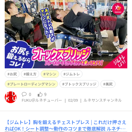
式YouTube「ルネサンスチャンネル」を更新しました(^
^)/ 今回は 【ジムトレ】美尻を目指すならこれ！
ブトックスブリッジの使い方 という内容です(^^) もし
よかったら是
お尻
鍛え方
マシン
ジムトレ
プレートローディングマシン
ブトックスブリッジ
美尻
0
9
FUKU＠ルネチューバー
|
02/09
|
ルネサンスチャンネル
【ジムトレ】胸を鍛えるチェストプレス | これだけ押さえ
ればOK！シート調整〜動作のコツまで徹底解説
ルネチュ