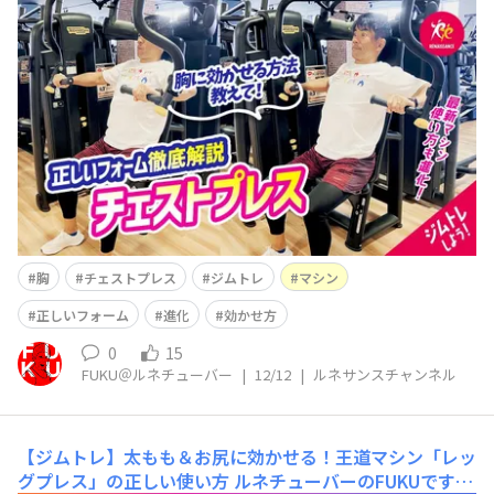
ーバーのFUKUです！ ルネサンス公式YouTube「ルネ
サンスチャンネル」を更新しました(^^)/ 今回は
【ジムトレ】胸を鍛えるチェストプレス | これだけ押さえ
ればOK！シート調整〜動作のコツまで徹底解説 という
内容です(^^)&n
胸
チェストプレス
ジムトレ
マシン
正しいフォーム
進化
効かせ方
0
15
FUKU＠ルネチューバー
|
12/12
|
ルネサンスチャンネル
【ジムトレ】太もも＆お尻に効かせる！王道マシン「レッ
グプレス」の正しい使い方
ルネチューバーのFUKUです！