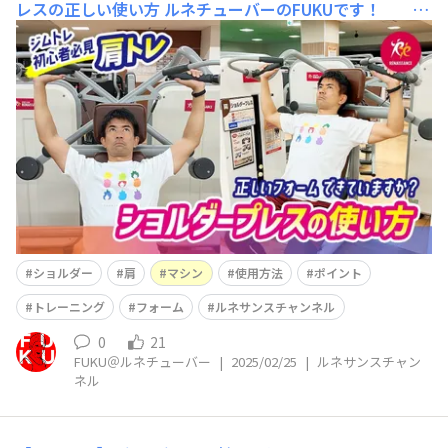
レスの正しい使い方
ルネチューバーのFUKUです！ ル
ネサンス公式YouTube「ルネサンスチャンネル」を更新
しました(^^)/ 今回は 【ジムトレ】初心者おすす
め肩トレの基本！ショルダープレスの正しい使い方
という内容です。
ショルダー
肩
マシン
使用方法
ポイント
トレーニング
フォーム
ルネサンスチャンネル
0
21
FUKU＠ルネチューバー
|
2025/02/25
|
ルネサンスチャン
ネル