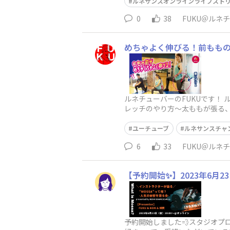
ルネサンスオンラインライブスト
0
38
FUKU＠ルネ
めちゃよく伸びる！前もも
ルネチューバーのFUKUです！ 
レッチのやり方〜太ももが張る、
ユーチューブ
ルネサンスチャ
6
33
FUKU＠ルネ
【予約開始✨】2023年6月
予約開始しました💨スタジオプ