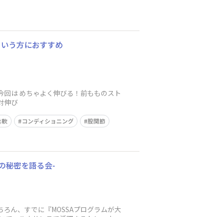
という方におすすめ
/ 今回は めちゃよく伸びる！前もものスト
対伸び
柔軟
コンディショニング
股関節
気の秘密を語る会-
ちろん、すでに『MOSSAプログラムが大