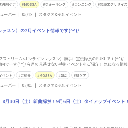
紫外線ケア
MOSSA
ウォーキング
ランニング
笑顔エクササイズ
チューバー
|
05/18
|
スタジオ&ROLイベント
レッスン）の2月イベント情報です(^^)/
イブストリーム/オンラインレッスン）勝手に宣伝隊長のFUKUです(^^
内でーす(^^)/ 今月の見逃せない特別イベントをご紹介！ 気になる情
イベント
ご紹介
MOSSA
朝活
肌ケア
チューバー
|
02/05
|
スタジオ&ROLイベント
！】8月30日（土）新曲解禁！9月6日（土）タイアップイベント