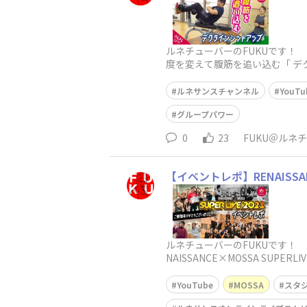
ルネチューバーのFUKUです！
度を変えて腹筋を追い込む「 テ
も出てきて、話題
ルネサンスチャンネル
YouTu
グループパワー
0
23
FUKU＠ルネ
【イベントレポ】RENAISSA
ルネチューバーのFUKUです！
NAISSANCE×MOSSA S
YouTube
MOSSA
スタ