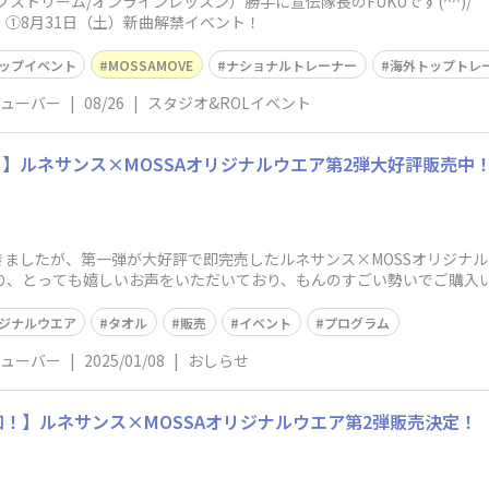
ブストリーム/オンラインレッスン）勝手に宣伝隊長のFUKUです(^^)/
①8月31日（土）新曲解禁イベント！
ップイベント
MOSSAMOVE
ナショナルトレーナー
海外トップトレ
チューバー
|
08/26
|
スタジオ&ROLイベント
】ルネサンス×MOSSAオリジナルウエア第2弾大好評販売中
ましたが、第一弾が大好評で即完売したルネサンス×MOSSオリジナル
面より、とっても嬉しいお声をいただいており、もんのすごい勢いでご購入
ジナルウエア
タオル
販売
イベント
プログラム
チューバー
|
2025/01/08
|
おしらせ
告知！】ルネサンス×MOSSAオリジナルウエア第2弾販売決定！