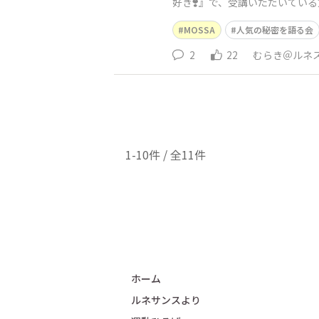
好き❣️』で、受講いただいてい
に語っていただきます。＞＞申
MOSSA
人気の秘密を語る会
2
22
むらき＠ルネ
1-10件 / 全11件
ホーム
ルネサンスより