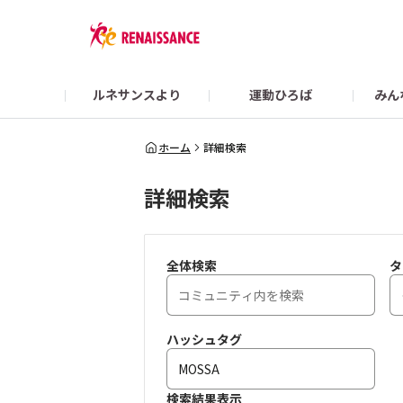
ルネサンスより
運動ひろば
みん
Colorsガイド
【2/22まで】👜 What’s in my RENA BAG？
スポーツクラブ ルネサ
ホーム
詳細検索
詳細検索
オンラインショップ
全体検索
タ
ハッシュタグ
検索結果表示