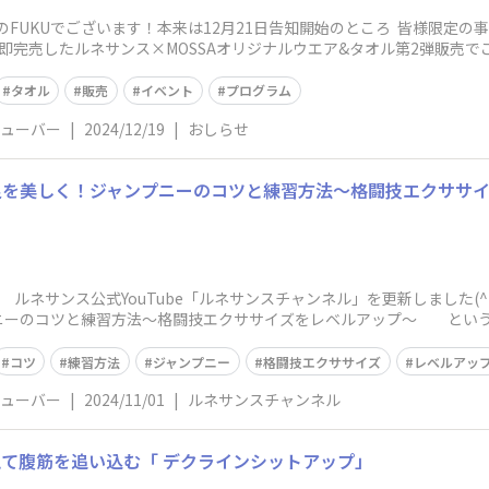
ーのFUKUでございます！本来は12月21日告知開始のところ 皆様限定の事
即完売したルネサンス×MOSSAオリジナルウエア&タオル第2弾販売でご
タオル
販売
イベント
プログラム
チューバー
|
2024/12/19
|
おしらせ
足を美しく！ジャンプニーのコツと練習方法〜格闘技エクササ
 ルネサンス公式YouTube「ルネサンスチャンネル」を更新しました
ニーのコツと練習方法〜格闘技エクササイズをレベルアップ〜 という
グに
コツ
練習方法
ジャンプニー
格闘技エクササイズ
レベルアッ
チューバー
|
2024/11/01
|
ルネサンスチャンネル
て腹筋を追い込む「 デクラインシットアップ」