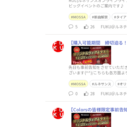
ROL(ルネサンスオンラインライ
ビッグイベントのご案内です♪ 
MOSSA
新曲解禁
タイア
5
26
FUKU＠ルネ
【購入可能期間 締切迫る！
先日も事前告知をさせていただき
ざいます(^^)/こちらも各方
すので完売の
MOSSA
ルネサンス
オリ
0
28
FUKU＠ルネ
【Colorsの皆様限定事前