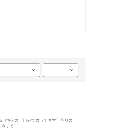
/ 毎月恒例の（自分で言うてます）今月の
を今すぐ