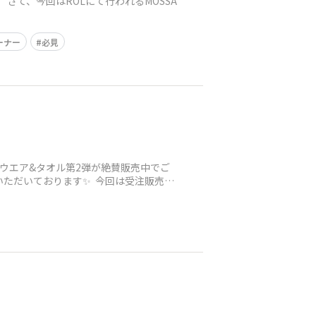
 さて、今回はROLにて行われるMOSSA
ーナー
必見
！
ウエア&タオル第2弾が絶賛販売中でご
いただいております✨ 今回は受注販売で