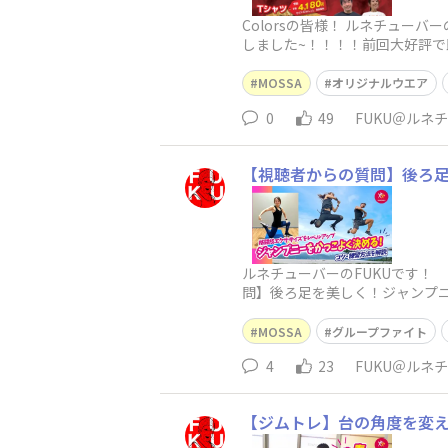
Colorsの皆様！ ルネチューバ
しました~！！！！前回大好評で
MOSSA
オリジナルウエア
0
49
FUKU＠ルネ
【視聴者からの質問】後ろ
ルネチューバーのFUKUです！
問】後ろ足を美しく！ジャンプ
なくてもこれは良いトレーニン
MOSSA
グループファイト
4
23
FUKU＠ルネ
【ジムトレ】台の角度を変え