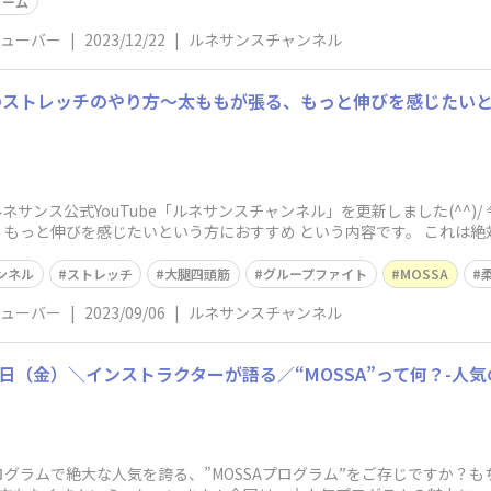
リーム
チューバー
|
2023/12/22
|
ルネサンスチャンネル
のストレッチのやり方〜太ももが張る、もっと伸びを感じたい
ルネサンス公式YouTube「ルネサンスチャンネル」を更新しました(^^)
もっと伸びを感じたいという方におすすめ という内容です。 これは絶
ンネル
ストレッチ
大腿四頭筋
グループファイト
MOSSA
チューバー
|
2023/09/06
|
ルネサンスチャンネル
23日（金）＼インストラクターが語る／“MOSSA”って何？-人
ログラムで絶大な人気を誇る、”MOSSAプログラム”をご存じですか？も