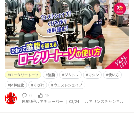
ネサンス公式YouTube「ルネサンスチャンネル」を更新
しました(^^)/ 今回は 【ジムトレ】わき腹引き締めに！進
化した「ロータリートーソ」基本の使い方💪 という内容
です(^^) もしよかったら是非コメント欄に感想等いただ
けると嬉しいです(^^)/ そして！
ロータリートーソ
脇腹
ジムトレ
マシン
使い方
体幹強化
くびれ
ウエストシェイプ
0
15
FUKU＠ルネチューバー
|
03/24
|
ルネサンスチャンネル