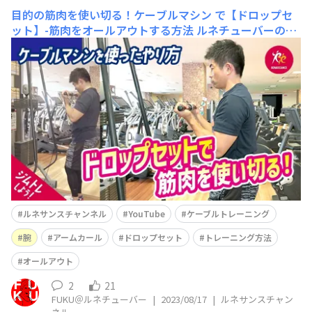
目的の筋肉を使い切る！ケーブルマシン で【ドロップセ
ット】-筋肉をオールアウトする方法
ルネチューバーのFU
KUです！ ルネサンス公式YouTube「ルネサンスチャンネ
ル」を更新しました(^^)/ 今回は 目的の筋肉を使い切る！
ケーブルマシン で【ドロップセット】-筋肉をオールアウ
トする方法 という内容です。 1人で筋肉を使いきる、効
ルネサンスチャンネル
YouTube
ケーブルトレーニング
腕
アームカール
ドロップセット
トレーニング方法
オールアウト
2
21
FUKU＠ルネチューバー
|
2023/08/17
|
ルネサンスチャン