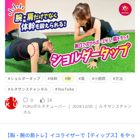
ルネサンス公式YouTube「ルネサンスチャンネル」
を更新しました(^^)/ 今回は 小筋群もバッチリ鍛
える！【ショルダータップ】で肩と体幹を効率よくトレー
ニング という内容です。 これは短時間でめっちゃ効
きますよ( *´艸｀
ショルダータップ
体幹
腕
肩
小筋群
方法
ルネサンスチャンネル
YouTube
0
14
FUKU＠ルネチューバー
|
2024/12/05
|
ルネサンスチャン
ネル
【胸・腕の筋トレ】イコライザーで【ディップス】をやっ