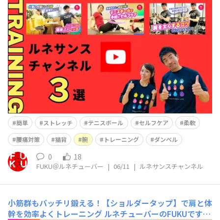
ス公式YouTube「ルネサンスチャンネル」を更新しまし
た(^^)/ 最新動画3選♪ お時間ある時に是非やってみて
くださいね～(≧▽≦)
簡単
ストレッチ
テニスボール
セルフケア
柔軟
腰痛対策
猫背
腕
トレーニング
ダンベル
0
18
FUKU＠ルネチューバー
|
06/11
|
ルネサンスチャンネル
小筋群もバッチリ鍛える！【ショルダータップ】で肩と体
幹を効率よくトレーニング
ルネチューバーのFUKUです！