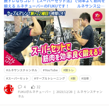
腕トレならコレ！【スーパーセット法】で効率よく筋肉を
鍛える
ルネチューバーのFUKUです！ ルネサンス公式
YouTube「ルネサンスチャンネル」を更新しました(^^)/
今回は 腕トレならコレ！【スーパーセット法】で
効率よく筋肉を鍛える という内容です。 自分
の中ではかなり効率のよいトレーニングだと感じてますの
でもしよかったら 皆さん是非お試
ルネサンスチャンネル
YouTube
腕トレ
スーパーセット
ケーブルトレーニング
腕
効率
4
32
FUKU＠ルネチューバー
|
2023/12/28
|
ルネサンスチャン
ネル