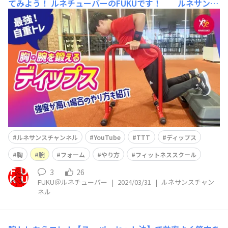
てみよう！
ルネチューバーのFUKUです！ ルネサンス
公式YouTube「ルネサンスチャンネル」を更新しました
(^^)/ 今回は 【胸・腕の筋トレ】イコライザーで
【ディップス】をやってみよう！ という内容です。
大人気フィットネススクールで実施される、イコライザー
というツールを使った ディップス
ルネサンスチャンネル
YouTube
TTT
ディップス
胸
腕
フォーム
やり方
フィットネススクール
3
26
FUKU＠ルネチューバー
|
2024/03/31
|
ルネサンスチャン
ネル