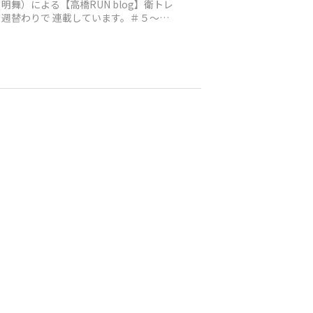
明舞）による【高橋RUN blog】衛トレ
を週替わりで 連載しています。＃５～＃