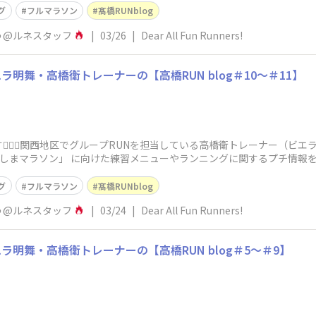
グ
フルマラソン
髙橋RUNblog
う@ルネスタッフ
|
03/26
|
Dear All Fun Runners!
明舞・高橋衛トレーナーの【高橋RUN blog＃10～＃11】
‍♂️✨​関西地区でグループRUNを担当している高橋衛トレーナー（ビエラ
「とくしまマラソン」 に向けた練習メニューやランニングに関するプチ情報
グ
フルマラソン
髙橋RUNblog
う@ルネスタッフ
|
03/24
|
Dear All Fun Runners!
明舞・高橋衛トレーナーの【高橋RUN blog＃5～＃9】