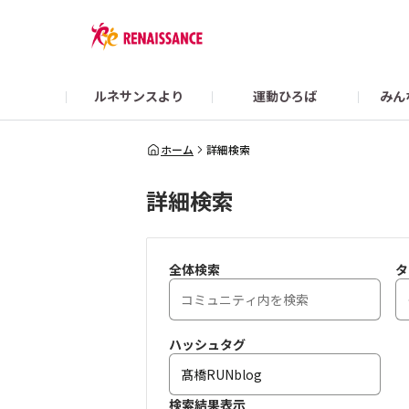
ルネサンスより
運動ひろば
みん
Colorsガイド
【2/22まで】👜 What’s in my RENA BAG？
スポーツクラブ ルネサ
ホーム
詳細検索
詳細検索
オンラインショップ
全体検索
タ
ハッシュタグ
検索結果表示