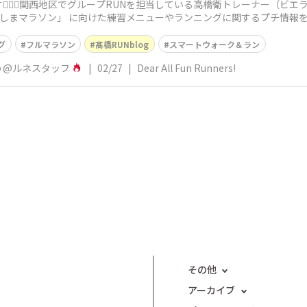
‍♂️✨関西地区でグループRUNを担当している高橋衛トレーナー（ビエラ
「とくしまマラソン」 に向けた練習メニューやランニングに関するプチ情報
グ
フルマラソン
髙橋RUNblog
スマートウォーク＆ラン
う@ルネスタッフ
|
02/27
|
Dear All Fun Runners!
その他
アーカイブ