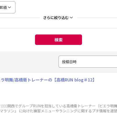
昇順
さらに絞り込む
検索
投稿日時
明舞/高橋衛トレーナーの【高橋RUN blog＃12】
‍♂️✨​関西でグループRUNを担当している高橋衛トレーナー（ビエラ明舞
くしまマラソン」 に向けた練習メニューやランニングに関するプチ情報を週