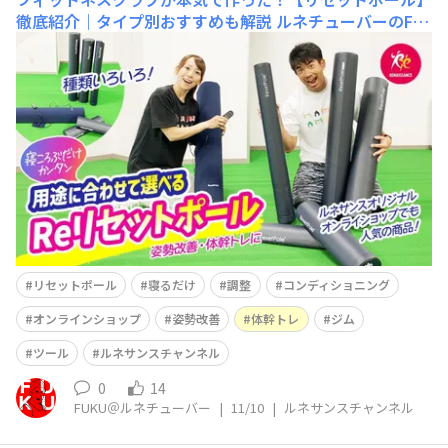
徹底紹介｜タイプ別おすすめも解説
ルネチューバーのFU
KUです！ ルネサンス公式YouTube「ルネサンスチャ
ンネル」を更新しました(^^)/ 今回は フィットネ
スクラブが本気で作った！【リセットポール】徹底紹介｜
タイプ別おすすめも解説 という内容です(^^) &nbs
リセットポール
寝るだけ
調整
コンディショニング
オンラインショップ
姿勢改善
体幹トレ
ジム
ツール
ルネサンスチャンネル
0
14
FUKU＠ルネチューバー
|
11/10
|
ルネサンスチャンネル