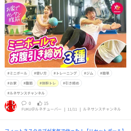
ルネサンス公式YouTube「ルネサンスチャンネル」
を更新しました(^^)/ 今回は 【ミニボール1つで
OK！】たるみが気になるお腹に◎かんたん腹筋エクササ
イズ3種 という内容です(^^)
ミニボール
使い方
トレーニング
ジム
簡単
お家
腹筋
体幹トレ
引き締め
ルネサンスチャンネル
0
15
FUKU＠ルネチューバー
|
11/11
|
ルネサンスチャンネル
フィットネスクラブが本気で作った！【リセットポール】