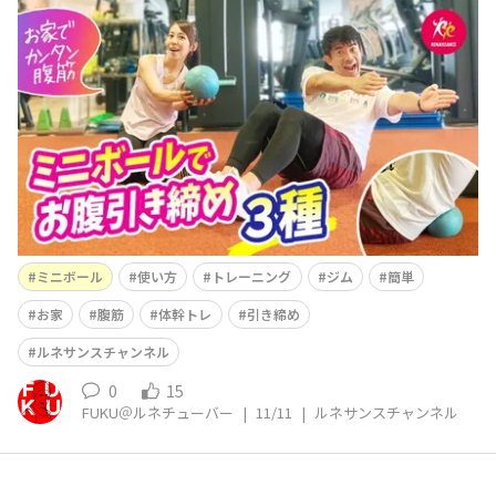
ルネサンス公式YouTube「ルネサンスチャンネル」
を更新しました(^^)/ 今回は 【ミニボール1つで
OK！】たるみが気になるお腹に◎かんたん腹筋エクササ
イズ3種 という内容です(^^)
ミニボール
使い方
トレーニング
ジム
簡単
お家
腹筋
体幹トレ
引き締め
ルネサンスチャンネル
0
15
FUKU＠ルネチューバー
|
11/11
|
ルネサンスチャンネル