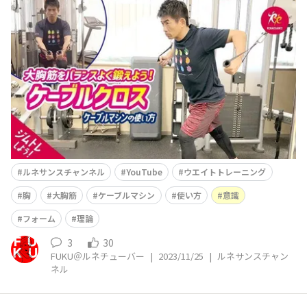
す！ ルネサンス公式YouTube「ルネサンスチャンネ
ル」を更新しました(^^)/ 今回は 【ケーブルマシ
ンの使い方】大胸筋の中部〜下部に特化「ケーブルクロ
ス」のやり方 という内容です。 今回はケー
ブルマシンを使った胸のトレーニング方法のご紹介(^^)
特
ルネサンスチャンネル
YouTube
ウエイトトレーニング
胸
大胸筋
ケーブルマシン
使い方
意識
フォーム
理論
3
30
FUKU＠ルネチューバー
|
2023/11/25
|
ルネサンスチャン
ネル