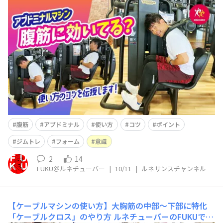
ルネサンス公式YouTube「ルネサンスチャンネル」を
更新しました(^^)/ 今回は 【ジムトレ】アブドミ
ナルマシンの正しい使い方｜腹筋に効かせる3つのポイン
ト という内容
腹筋
アブドミナル
使い方
コツ
ポイント
ジムトレ
フォーム
意識
2
14
FUKU＠ルネチューバー
|
10/11
|
ルネサンスチャンネル
【ケーブルマシンの使い方】大胸筋の中部〜下部に特化
「ケーブルクロス」のやり方
ルネチューバーのFUKUで