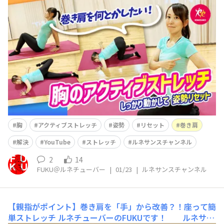
ネサンス公式YouTube「ルネサンスチャンネル」を更新
しました(^^)/ 今回は 【巻き肩対策】胸を動かす
アクティブストレッチ3選｜一緒にやってみよう！ とい
う内容です(^^) &nb
胸
アクティブストレッチ
姿勢
リセット
巻き肩
解決
YouTube
ストレッチ
ルネサンスチャンネル
2
14
FUKU＠ルネチューバー
|
01/23
|
ルネサンスチャンネル
【親指がポイント】巻き肩を「手」から改善？！座って簡
単ストレッチ
ルネチューバーのFUKUです！ ルネサン