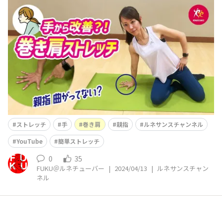
ス公式YouTube「ルネサンスチャンネル」を更新しまし
た(^^)/ 今回は 【親指がポイント】巻き肩を
「手」から改善？！座って簡単ストレッチ という内容
です。 以前も巻き肩改善法をストレッチポールを使っ
てご案内しましたが、今回は 「え？
ストレッチ
手
巻き肩
親指
ルネサンスチャンネル
YouTube
簡単ストレッチ
0
35
FUKU＠ルネチューバー
|
2024/04/13
|
ルネサンスチャン
ネル