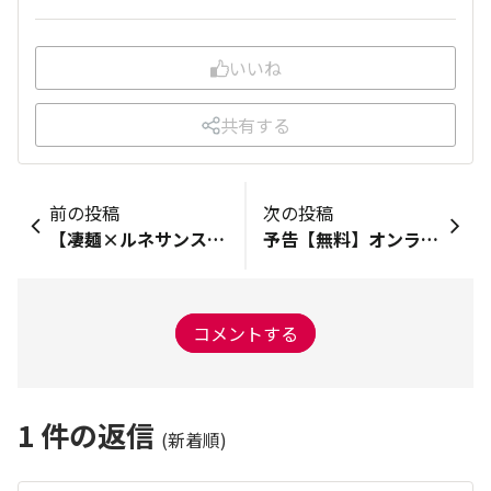
いいね
共有する
前の投稿
次の投稿
【凄麺×ルネサンスチャンネルコラボ企画】凄麺トレーニング！
予告【無料】オンラインイベントMr．ルネサンス山田幸浩による『トレーニングの基礎を学ぶ』“Hang On#5”開催！
コメントする
1
件の返信
(新着順)