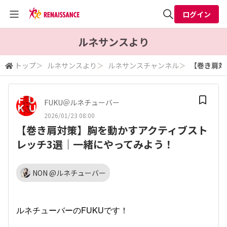
ログイン
全体検索
ルネサンスより
トップ
＞
ルネサンスより
＞
ルネサンスチャンネル
＞
【巻き肩対
検索
FUKU＠ルネチューバー
2026/01/23 08:00
【巻き肩対策】胸を動かすアクティブスト
レッチ3選｜一緒にやってみよう！
NON @ルネチューバー
ルネチューバーのFUKUです！