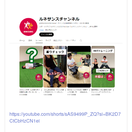
https://youtube.com/shorts/sAS9499P_ZQ?si=BK2D7
CtCbHzCN1ei