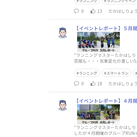
ランニング
ランニングイベン
0
13
たかはしりょ
【イベントレポート】５月開
”ランニングマスターたかはしり
突風も・・・気象変化の激しい5
日(土) 大阪・大阪城公園担当：
ランニング
スマートラン
0
18
たかはしりょ
【イベントレポート】４月開
”ランニングマスターたかはしり
したが４月開催のグループRUN