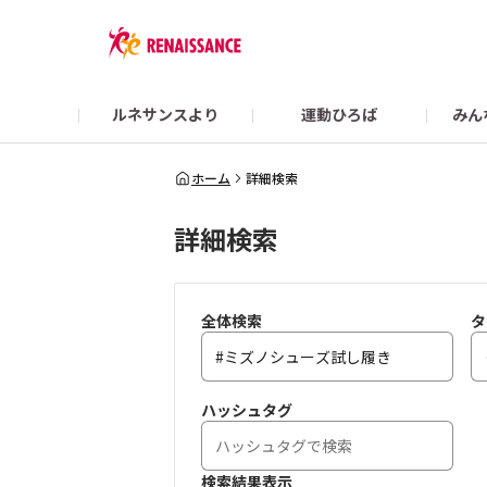
ルネサンスより
運動ひろば
みん
Colorsガイド
【2/22まで】👜 What’s in my RENA BAG？
スポーツクラブ ルネサ
ホーム
詳細検索
詳細検索
オンラインショップ
全体検索
タ
ハッシュタグ
検索結果表示