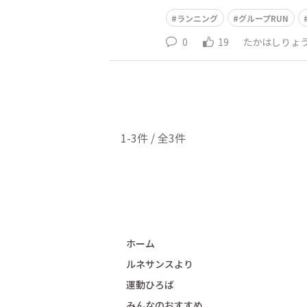
阪・久宝寺担当：髙橋 衛（V明
ランニング
グループRUN
0
19
たかはしりょ
1-3件 / 全3件
ホーム
ルネサンスより
運動ひろば
みんなのおすすめ