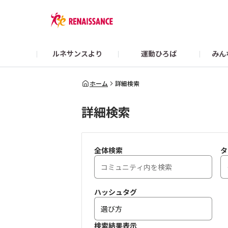
ルネサンスより
運動ひろば
みん
Colorsガイド
【2/22まで】👜 What’s in my RENA BAG？
スポーツクラブ ルネサ
ホーム
詳細検索
詳細検索
オンラインショップ
全体検索
タ
ハッシュタグ
検索結果表示