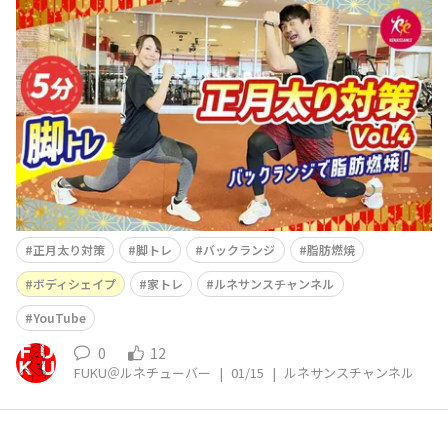
ネサンス公式YouTube「ルネサンスチャンネル」を更新
しました(^^)/ 今回は 【お正月太り対策 Vol.4｜
脚】一緒に動こう｜5分でカラダのスイッチON！ という
内容です(^^) &
正月太り対策
脚トレ
バックランジ
脂肪燃焼
ボディシェイプ
家トレ
ルネサンスチャンネル
YouTube
0
12
FUKU＠ルネチューバー
|
01/15
|
ルネサンスチャンネル