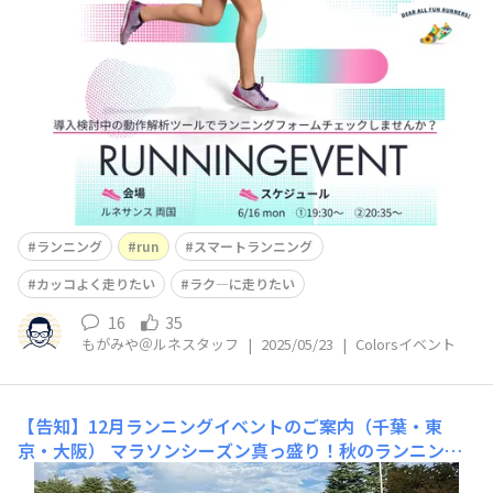
ランナーの皆さまちょっといま休憩中のランナーの皆さま
ルネサンスは、より多くの方がランニングライフを楽しめ
ますよう、様々なイベントやサービスを展開してきまし
た。今後も新たな“FunRun”を目指し活動を続けて参りま
す🔥さて本題。現在、ランニングフォームの改善サービス
導入を検討中
ランニング
run
スマートランニング
カッコよく走りたい
ラク―に走りたい
16
35
もがみや＠ルネスタッフ
|
2025/05/23
|
Colorsイベント
【告知】12月ランニングイベントのご案内（千葉・東
京・大阪）
マラソンシーズン真っ盛り！秋のランニング
イベント（グループRUN）は12月も続々開催しま