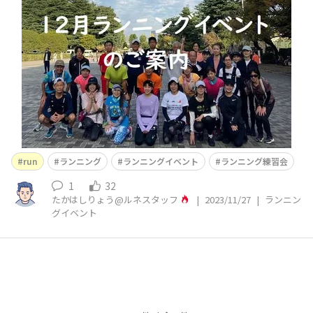
す！！ ランニングマスターたかはしりょうです。”グルー
プRUN”は、ルネサンスランナーの輪を広げて頂くことを
目的に開催しており、走力に応じグループ別で走りますの
で、走力を問わずどなたでもご参加頂けます。
run
ランニング
ランニングイベント
ランニング練習会
1
32
たかはしりょう@ルネスタッフ
|
2023/11/27
|
ランニン
グイベント