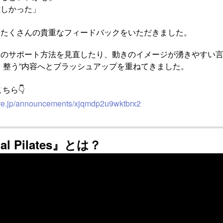
難しかった」
、たくさんの貴重なフィードバックをいただきました。
吸のサポート方法を見直したり、動きのイメージが湧きやすい
・整う”内容へとブラッシュアップを重ねてきました。
ちら👇
s-re.jp/announcements/xjqmdp2u9wktbrx2
ntial Pilates』とは？