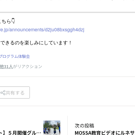
ちら👇
s-re.jp/announcements/d2ju08bxsggh4dzj
いできるのを楽しみにしています！
プログラム体験会
他31人
がリアクション
共有する
次の投稿
【イベントレポート】５月開催グループRUN