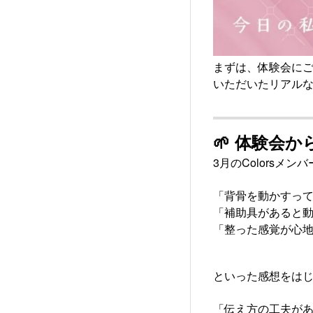
まずは、体験会に
いただいたリアル
🌱 体験会
3月のColorsメ
「背骨を動かすっ
「補助具があると
「整った感覚が心
といった感想をは
「伝え方の工夫が