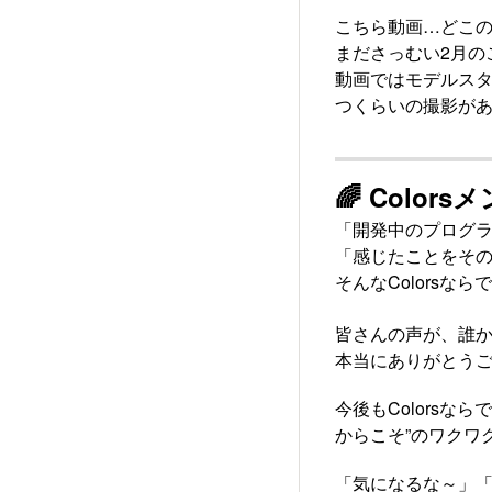
こちら動画…どこの
まださっむい2月の
動画ではモデルスタッ
つくらいの撮影があ
🌈 Colo
「開発中のプログ
「感じたことをそ
そんなColors
皆さんの声が、誰か
本当にありがとう
今後もColors
からこそ”のワクワ
「気になるな～」「