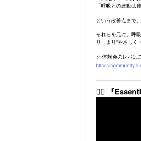
「呼吸との連動は
という改善点まで
それらを元に、呼
り、より“やさしく
🎉 体験会のレポはこ
https://community.
🧘‍♀️ 『Esse