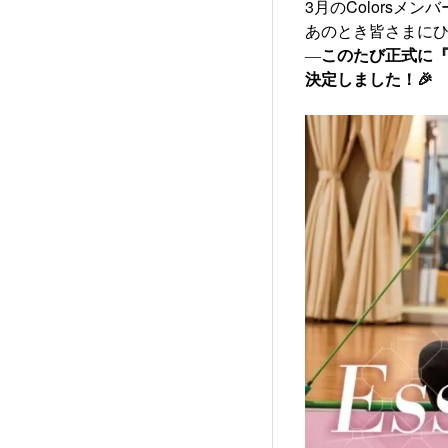
3月のColors
あのとき皆さまに
―
このたび正式に『E
決定しました！🎉