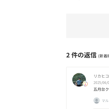
2
件の返信
(新着
リカヒコ
2025/06/0
五月台ク
マル