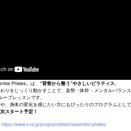
ial Pilates』は、
“背骨から整う”やさしいピラティス
。
わりをじっくり動かすことで、姿勢・体幹・メンタルバランス
ループレッスンです。
方や、身体の変化を感じたい方にもぴったりのプログラムとし
順次スタート予定！
：
https://www.s-re.jp/program/detail/essential-pilates/