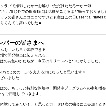
クラブで撮影したかーお解りいただけただろーかー😅
こと…冒頭外での撮影時には花粉が見えるほど舞っておりました
フの皆さんニコニコですけども実はこの日EssentialPilates
りてんてこ舞いでした🔥
rsメンバーの皆さまへ
ラムを、いち早く体験できる」
の場で開発担当に伝えられる」
ならではの共創のかたちが、今回のリリースへとつながりました。
の“はじめの一歩”を支える力になったと思います☺
ございました！
ならではの、ちょっと特別な体験や、開発中プログラムへの参加機
クをご用意していきます。
体験してみたい！」と思った方、ぜひ次の機会にご参加くださ