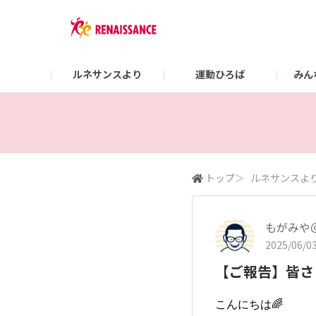
ルネサンスより
運動ひろば
みん
Colorsガイド
【2/22まで】👜 What’s in my RENA BAG？
スポーツクラブ ルネサ
オンラインショップ
トップ
＞
ルネサンスよ
もがみや
2025/06/03
【ご報告】皆さ
こんにちは🌈