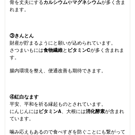
骨を丈夫にする
カルシウム
や
マグネシウム
が多く含ま
れます。
③きんとん
財産が貯まるようにと願いが込められています。
さつまいもには
食物繊維
と
ビタミンC
が多く含まれま
す。
腸内環境を整え、便通改善も期待できます。
④紅白なます
平安、平和を祈る縁起ものとされています。
にんじんには
ビタミンA
、大根には
消化酵素
が含まれ
ています。
噛み応えもあるので食べすぎを防ぐことにも繋がって