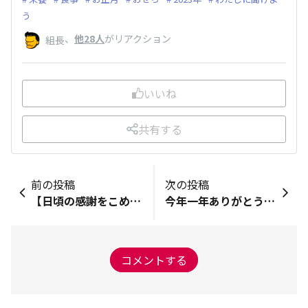
う
、
他28人
がリアクション
組長
いいね
共有する
前の投稿
次の投稿
【日頃の感謝をこめて】グリーンランクに到達されたみなさまへ
今年一年ありがとうございました
コメントする