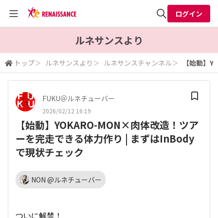
ログイン
全体検索
ルネサンスより
トップ
＞
ルネサンスより
＞
ルネサンスチャンネル
＞
【始動】YO
検索
FUKU＠ルネチューバー
2026/02/12 16:19
【始動】YOKARO-MON×肉体改造！ツア
ーを完走できる体力作り | まずはInBody
で現状チェック
NON @ルネチューバー
ついに解禁！