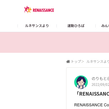
ルネサンスより
運動ひろば
みん
Colorsガイド
【2/22まで】👜 What’s in my RENA BAG？
スポーツクラブ ルネサ
オンラインショップ
トップ
＞
ルネサンスよ
のりもと
2022/09/02
「RENAISSAN
RENAISSANCE