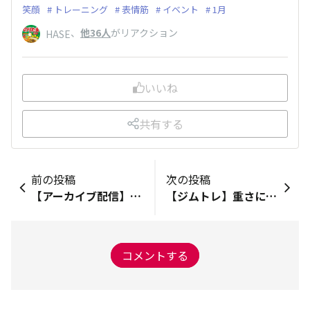
笑顔
トレーニング
表情筋
イベント
1月
、
他36人
がリアクション
HASE
いいね
共有する
前の投稿
次の投稿
【アーカイブ配信】ランニングマスターによるランニングアドバイスセミナー presented by RENAISSANCEColors
【ジムトレ】重さにトライ！背中の筋トレ「ローイング」〜プレートローディングマシンの紹介
コメントする