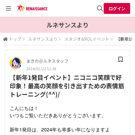
ログイン
全体検索
ルネサンスより
トップ
＞
ルネサンスより
＞
スタジオ&ROLイベント
＞
【新年1
検索
まきの＠ルネスタッフ
2024/01/22 11:36
【新年1発目イベント】ニコニコ笑顔で好
印象！最高の笑顔を引き出すための表情筋
トレーニング(^^)/
こんにちは！
いつもご覧いただきありがとうございます。
新年1発目は、2024年も幸多い年になりますよ