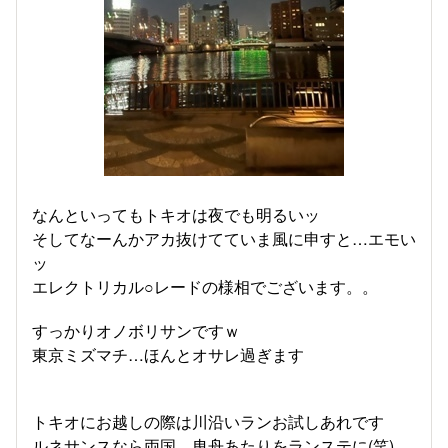
なんといってもトキオは夜でも明るいッ
そしてなーんかアカ抜けてていま風に申すと…エモい
ッ
エレクトリカル○レードの様相でございます。。
すっかりオノボリサンですｗ
東京ミズマチ…ほんとオサレ過ぎます
トキオにお越しの際は川沿いランお試しあれです
ルネサンスなら両国、曳舟あたりをランステに(笑)