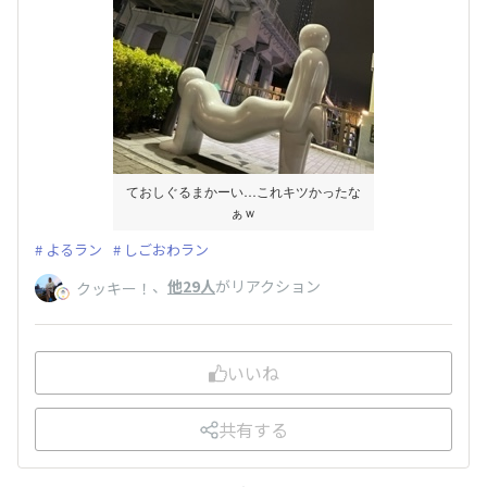
ておしぐるまかーい…これキツかったな
ぁｗ
よるラン
しごおわラン
、
他29人
がリアクション
クッキー！
いいね
共有する