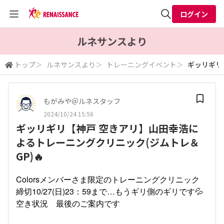
ログイン
全体検索
ルネサンスより
トップ
＞
ルネサンスより
＞
トレーニングイベント
＞
ギッリギリ
検索
もがみや＠ルネスタッフ
2024/10/24 15:56
ギッリギリ【神戸 空きアリ】山田幸浩に
よるトレーニングクリニック(ジムトレ＆
GP)🔥
Colorsメンバーさま限定のトレーニングクリニック
締切10/27(日)23：59まで…もうギリ側のギリです💦
空き状況 最後のご案内です