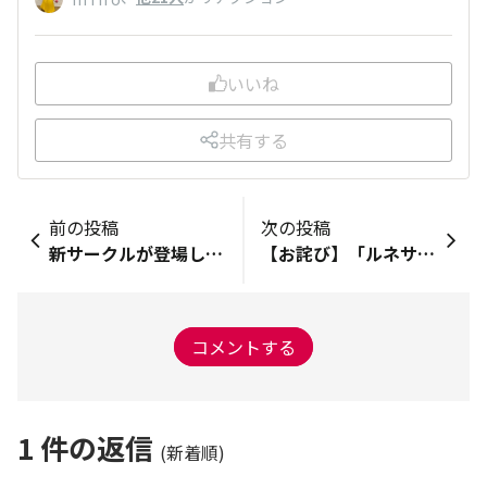
いいね
共有する
前の投稿
次の投稿
新サークルが登場しました🌈皆さんのアイディアから誕生したサークルをご紹介(^^♪
【お詫び】「ルネサンス×オアシス 3時間リレーマラソン」にエントリーいただいたColorsメンバーの皆さまへ
コメントする
1
件の返信
(新着順)