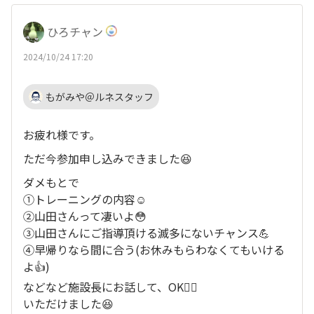
ひろチャン
2024/10/24 17:20
もがみや＠ルネスタッフ
お疲れ様です。
ただ今参加申し込みできました😆
ダメもとで
①トレーニングの内容☺️
②山田さんって凄いよ😳
③山田さんにご指導頂ける滅多にないチャンス💪
④早帰りなら間に合う(お休みもらわなくてもいける
よ👍)
などなど施設長にお話して、OK🙆‍♀️
いただけました😆