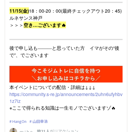
11/15(金)
18：00-20：00(最終チェックアウト20：45)
ルネサンス神戸
＞＞＞
空き…ございます🔥
後で申し込も―――と思っていた方 イマがその“後
で”、でございます
本イベントについての配信・詳細は↓↓↓
https://community.s-re.jp/announcements/2uhn6ufyhbv
1z7iz
※ここで得られる知識は一生モノでございますゾ🔥
HangOn
山田幸浩
、
他21人
がリアクション
m i h o