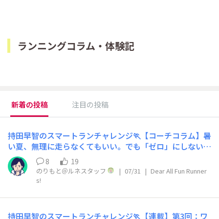
新着の投稿
注目の投稿
持田早智のスマートランチャレンジ🏃【コーチコラム】暑
い夏、無理に走らなくてもいい。でも「ゼロ」にしないた
めにできること
8
19
のりもと＠ルネスタッフ
|
07/31
|
Dear All Fun Runner
s!
持田早智のスマートランチャレンジ🏃【連載】第3回：ワ