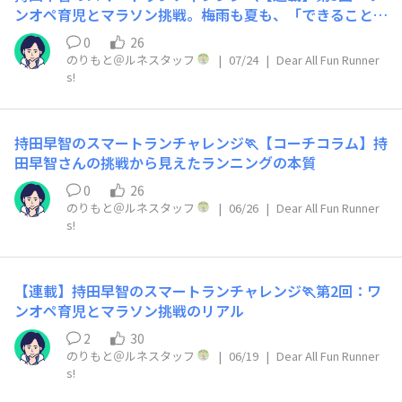
ンオペ育児とマラソン挑戦。梅雨も夏も、「できることを
続ける」という選択
0
26
のりもと＠ルネスタッフ
|
07/24
|
Dear All Fun Runner
s!
持田早智のスマートランチャレンジ🏃【コーチコラム】持
田早智さんの挑戦から見えたランニングの本質
0
26
のりもと＠ルネスタッフ
|
06/26
|
Dear All Fun Runner
s!
【連載】持田早智のスマートランチャレンジ🏃第2回：ワ
ンオペ育児とマラソン挑戦のリアル
2
30
のりもと＠ルネスタッフ
|
06/19
|
Dear All Fun Runner
s!