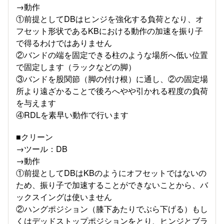
→動作
①前提としてDBはヒンジを強化する負荷となり、オ
フセット形状であるKBにおける動作の加速を振り子
で得るわけではありません
②バンドの端を固定できる柱のような場所へ低い位置
で固定します（ラックなどの脚）
③バンドを股関節（脚の付け根）に通し、②の固定場
所より遠ざかることで後ろへやや引かれる程度の負荷
を与えます
④RDLを素早い動作で行います
■クリーン
→ツール：DB
→動作
①前提としてDBはKBのようにオフセットではないの
ため、振り子で加速することができないことから、バ
ックスイングは使いません
②ハングポジション（膝下あたりでぶら下げる）もし
くはデッドストップポジションをとり、ヒンジとブラ