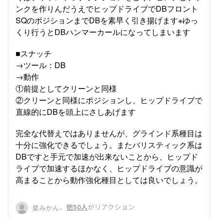
ンクを作りんだうえでヒップドライブでDBフロント
SQのポジションまでDBを素早く引き揚げます※ゆっ
くり行うとDBハンマーカールになってしまいます
■スナッチ
→ツール：DB
→動作
①前提としてクリーンと同様
②クリーンと同様にポジションし、ヒップドライブで
直線的にDBを頭上にさしあげます
完全な代替えではありませんが、グラインド系種目は
十分に強化できるでしょう。またバリスティック系は
DBですと手元で加速が出来ないことから、ヒップド
ライブで加速するほかなく、ヒップドライブの意識が
高まることから動作強化種目としては良いでしょう。
、
他50人
がリアクション
夏みかん