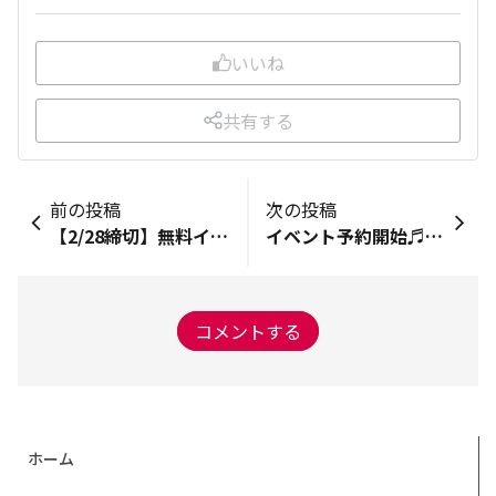
いいね
共有する
前の投稿
次の投稿
【2/28締切】無料イベント｜シークレットトレーニング in BETTER BODIES HI
イベント予約開始♬【全国のランナーさん集まれ～！】マラソン大会オンライン大反省会 presented by RENAISSANCEColors
コメントする
ホーム