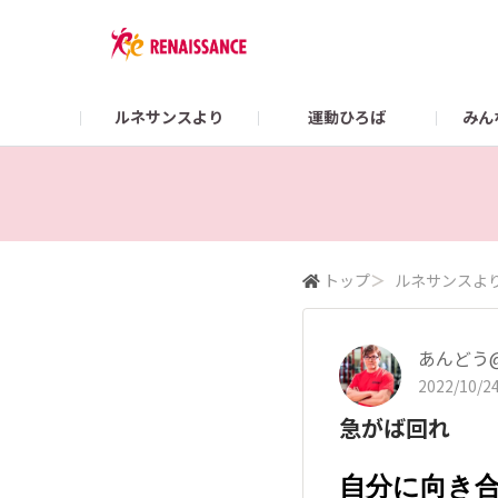
ルネサンスより
運動ひろば
みん
Colorsガイド
【2/22まで】👜 What’s in my RENA BAG？
スポーツクラブ ルネサ
オンラインショップ
トップ
＞
ルネサンスよ
あんどう
2022/10/24
急がば回れ
自分に向き