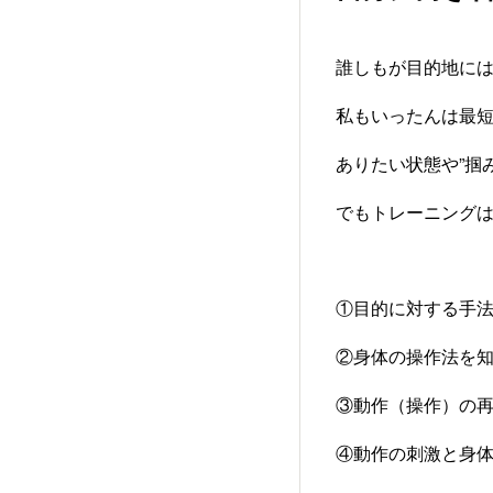
誰しもが目的地に
私もいったんは最
ありたい状態や”掴
でもトレーニング
①目的に対する手
②身体の操作法を
③動作（操作）の
④動作の刺激と身