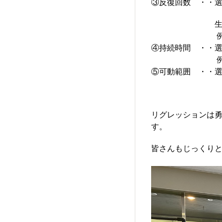
③反復回数 ・・
生理学的に
例：EQ_pu
④持続時間 ・・
例：目標15
⑤可動範囲 ・・選
リグレッションは
す。
皆さんもじっくり